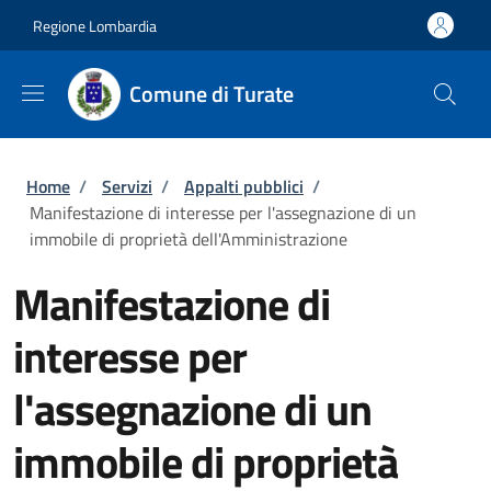
Salta al contenuto principale
Skip to footer content
Regione Lombardia
Comune di Turate
Briciole di pane
Home
/
Servizi
/
Appalti pubblici
/
Manifestazione di interesse per l'assegnazione di un
immobile di proprietà dell'Amministrazione
Manifestazione di
interesse per
l'assegnazione di un
immobile di proprietà