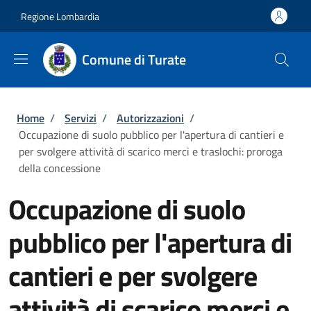
Salta al contenuto principale
Skip to footer content
Regione Lombardia
Comune di Turate
Briciole di pane
Home
/
Servizi
/
Autorizzazioni
/
Occupazione di suolo pubblico per l'apertura di cantieri e
per svolgere attività di scarico merci e traslochi: proroga
della concessione
Occupazione di suolo
pubblico per l'apertura di
cantieri e per svolgere
attività di scarico merci e