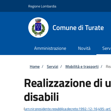
Salta al contenuto principale
Skip to footer content
Regione Lombardia
Comune di Turate
Amministrazione
Novità
Serv
Briciole di pane
Home
/
Servizi
/
Mobilità e trasporti
/
Rea
Realizzazione di u
disabili
(
urn:nir:presidente.repubblica:decreto:1992-12-16;495~ar