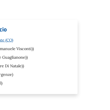
cio
ate (CO)
manuele Visconti))
e Guaglianone))
re Di Natale))
rgenze)
l)