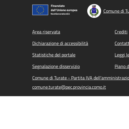
Comune di T
Footer menu
Area riservata
Crediti
Dichiarazione di accessibilità
Contatt
Statistiche del portale
Leggi l
Segnalazione disservizio
Piano d
Comune di Turate - Partita IVA dell'amministraz
comune.turate@pec.provincia.como.it