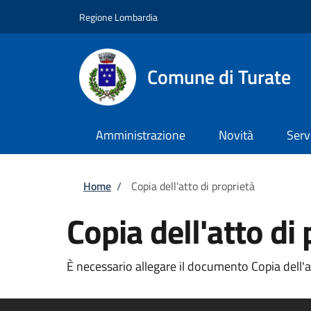
Salta al contenuto principale
Skip to footer content
Regione Lombardia
Comune di Turate
Amministrazione
Novità
Serv
Briciole di pane
Home
/
Copia dell'atto di proprietà
Copia dell'atto di
È necessario allegare il documento Copia dell'att