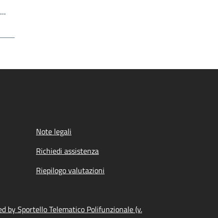
Write the page number you want to go to
a…
Note legali
Richiedi assistenza
Riepilogo valutazioni
d by Sportello Telematico Polifunzionale (v.