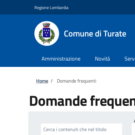
Salta al contenuto principale
Skip to footer content
Regione Lombardia
Comune di Turate
Amministrazione
Novità
Serv
Briciole di pane
Home
/
Domande frequenti
Domande frequen
Cerca i contenuti che nel titolo