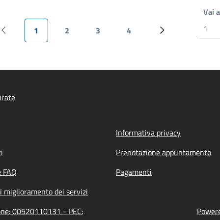
Vai 
1
2
3
4
Pagina precedente
Pagina attuale
Pagina
Pagina
Pagina
Prossima pagina
urate
Informativa privacy
i
Prenotazione appuntamento
e FAQ
Pagamenti
i miglioramento dei servizi
ione: 00520110131 - PEC:
Powere