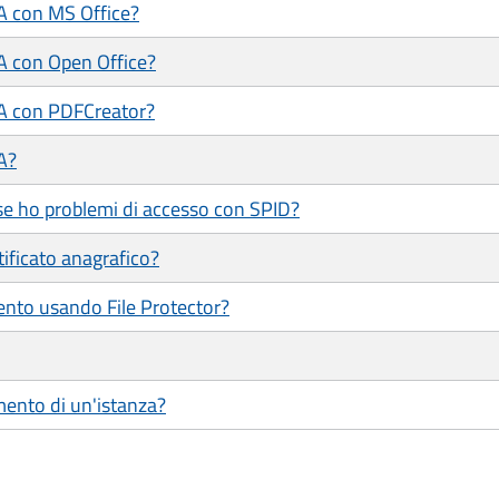
/A con MS Office?
/A con Open Office?
/A con PDFCreator?
A?
se ho problemi di accesso con SPID?
tificato anagrafico?
ento usando File Protector?
mento di un'istanza?