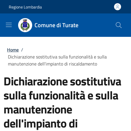
Salta al contenuto principale
Skip to footer content
Regione Lombardia
Comune di Turate
Briciole di pane
Home
/
Dichiarazione sostitutiva sulla funzionalità e sulla
manutenzione dell'impianto di riscaldamento
Dichiarazione sostitutiva
sulla funzionalità e sulla
manutenzione
dell'impianto di