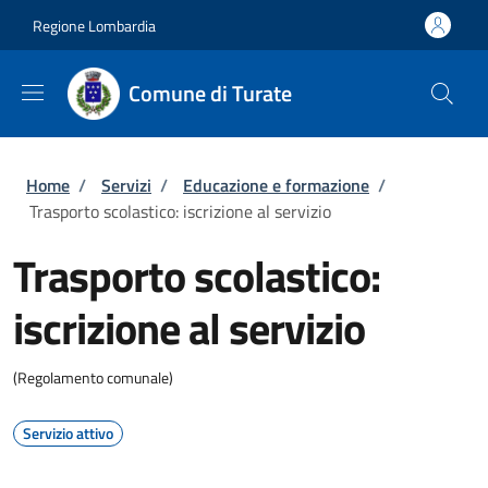
Salta al contenuto principale
Skip to footer content
Regione Lombardia
Comune di Turate
Briciole di pane
Home
/
Servizi
/
Educazione e formazione
/
Trasporto scolastico: iscrizione al servizio
Trasporto scolastico:
iscrizione al servizio
(Regolamento comunale)
Servizio attivo