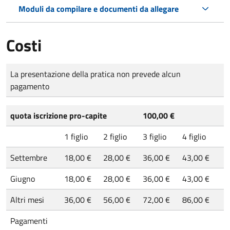
Moduli da compilare e documenti da allegare
Costi
Tipo di pagamento
Importo
La presentazione della pratica non prevede alcun
pagamento
quota iscrizione pro-capite
100,00 €
1 figlio
2 figlio
3 figlio
4 figlio
Settembre
18,00 €
28,00 €
36,00 €
43,00 €
Giugno
18,00 €
28,00 €
36,00 €
43,00 €
Altri mesi
36,00 €
56,00 €
72,00 €
86,00 €
Pagamenti