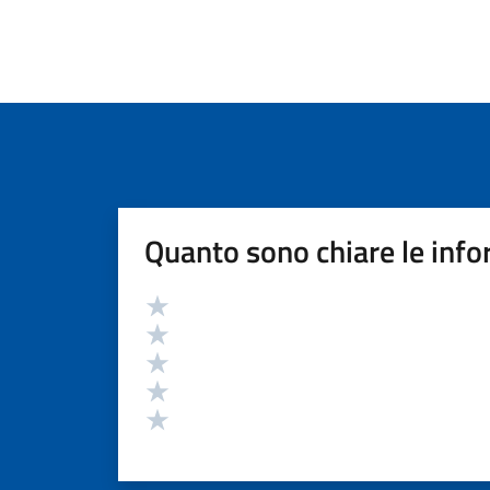
Quanto sono chiare le info
Valutazione
Valuta 5 stelle su 5
Valuta 4 stelle su 5
Valuta 3 stelle su 5
Valuta 2 stelle su 5
Valuta 1 stelle su 5