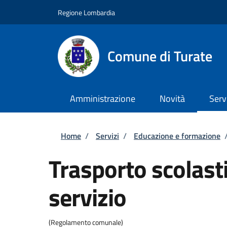
Salta al contenuto principale
Skip to footer content
Regione Lombardia
Comune di Turate
Amministrazione
Novità
Serv
Briciole di pane
Home
/
Servizi
/
Educazione e formazione
Trasporto scolasti
servizio
(Regolamento comunale)