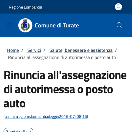
Salta al contenuto principale
Skip to footer content
Regione Lombardia
Comune di Turate
Briciole di pane
Home
/
Servizi
/
Salute, benessere e assistenza
/
Rinuncia all'assegnazione di autorimessa o posto auto
Rinuncia all'assegnazione
di autorimessa o posto
auto
(
urn:nir:regione.lombardia:legge:2016-07-08;16
)
Servizio attivo