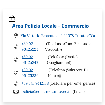
Area Polizia Locale - Commercio
Via Vittorio Emanuele, 2 22078 Turate (CO)
+39 02
(Telefono (Com. Emanuele
96425223
Visconti))
+39 02
(Telefono (Daniele
96425242
Guaglianone))
+39 02
(Telefono (Salvatore Di
96425226
Natale))
+39 347 9412188
(Cellulare per emergenze)
polizia@comune.turate.co.it
(Email)