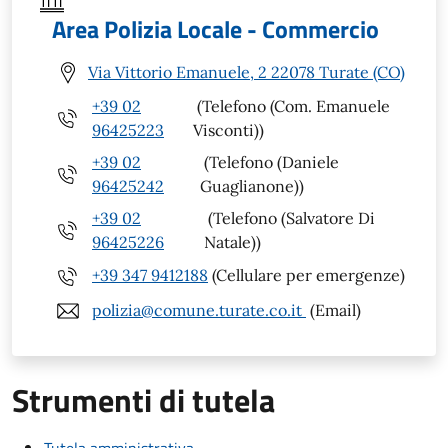
Area Polizia Locale - Commercio
Via Vittorio Emanuele, 2 22078 Turate (CO)
+39 02
(Telefono (Com. Emanuele
96425223
Visconti))
+39 02
(Telefono (Daniele
96425242
Guaglianone))
+39 02
(Telefono (Salvatore Di
96425226
Natale))
+39 347 9412188
(Cellulare per emergenze)
polizia@comune.turate.co.it
(Email)
Strumenti di tutela
Tutela amministrativa