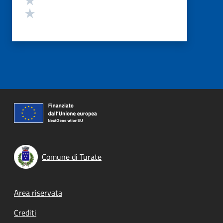
Valuta 1 stelle su 5
Comune di Turate
Footer menu
Area riservata
Crediti