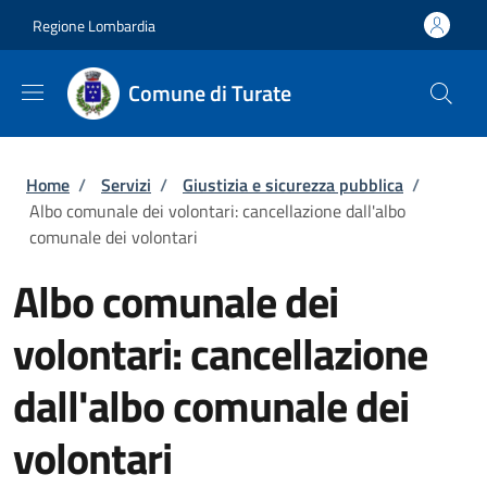
Salta al contenuto principale
Skip to footer content
Regione Lombardia
Comune di Turate
Briciole di pane
Home
/
Servizi
/
Giustizia e sicurezza pubblica
/
Albo comunale dei volontari: cancellazione dall'albo
comunale dei volontari
Albo comunale dei
volontari: cancellazione
dall'albo comunale dei
volontari