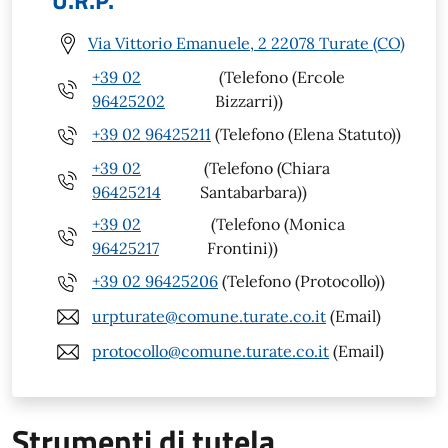
Via Vittorio Emanuele, 2 22078 Turate (CO)
+39 02
(Telefono (Ercole
96425202
Bizzarri))
+39 02 96425211
(Telefono (Elena Statuto))
+39 02
(Telefono (Chiara
96425214
Santabarbara))
+39 02
(Telefono (Monica
96425217
Frontini))
+39 02 96425206
(Telefono (Protocollo))
urpturate@comune.turate.co.it
(Email)
protocollo@comune.turate.co.it
(Email)
Strumenti di tutela