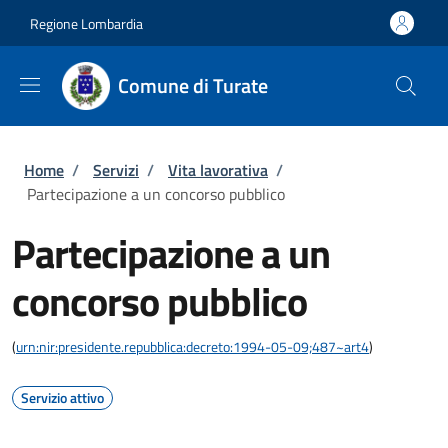
Salta al contenuto principale
Skip to footer content
Regione Lombardia
Comune di Turate
Briciole di pane
Home
/
Servizi
/
Vita lavorativa
/
Partecipazione a un concorso pubblico
Partecipazione a un
concorso pubblico
(
urn:nir:presidente.repubblica:decreto:1994-05-09;487~art4
)
Servizio attivo