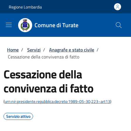
Salta al contenuto principale
Skip to footer content
Regione Lombardia
Comune di Turate
Briciole di pane
Home
/
Servizi
/
Anagrafe e stato civile
/
Cessazione della convivenza di fatto
Cessazione della
convivenza di fatto
(
urn:nir:presidente.repubblica:decreto:1989-05-30;223~art13
)
Servizio attivo