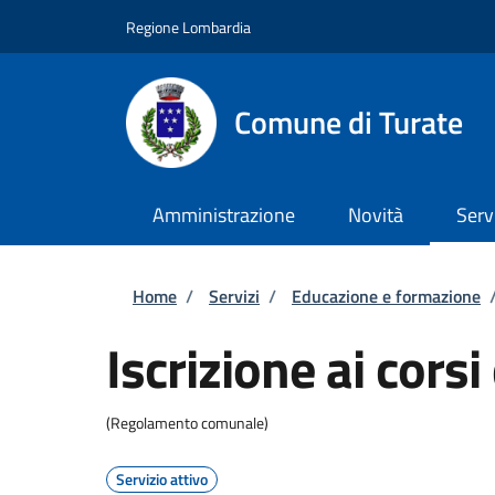
Salta al contenuto principale
Skip to footer content
Regione Lombardia
Comune di Turate
Amministrazione
Novità
Serv
Briciole di pane
Home
/
Servizi
/
Educazione e formazione
Iscrizione ai cors
(Regolamento comunale)
Servizio attivo