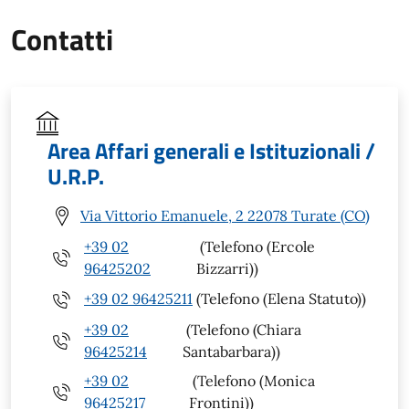
Contatti
Area Affari generali e Istituzionali /
U.R.P.
Via Vittorio Emanuele, 2 22078 Turate (CO)
+39 02
(Telefono (Ercole
96425202
Bizzarri))
+39 02 96425211
(Telefono (Elena Statuto))
+39 02
(Telefono (Chiara
96425214
Santabarbara))
+39 02
(Telefono (Monica
96425217
Frontini))