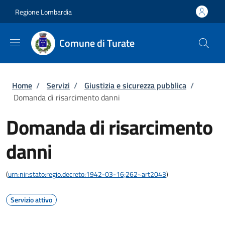
Salta al contenuto principale
Skip to footer content
Regione Lombardia
Comune di Turate
Briciole di pane
Home
/
Servizi
/
Giustizia e sicurezza pubblica
/
Domanda di risarcimento danni
Domanda di risarcimento
danni
(
urn:nir:stato:regio.decreto:1942-03-16;262~art2043
)
Servizio attivo