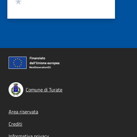
Valuta 1 stelle su 5
Comune di Turate
Footer menu
Area riservata
Crediti
Informativa privacy