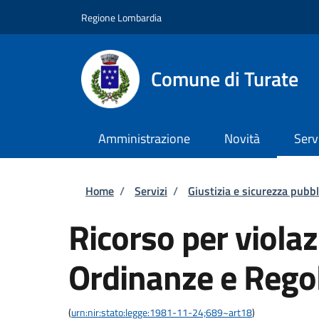
Salta al contenuto principale
Skip to footer content
Regione Lombardia
Comune di Turate
Amministrazione
Novità
Serv
Briciole di pane
Home
/
Servizi
/
Giustizia e sicurezza pubbl
Ricorso per violaz
Ordinanze e Rego
(
urn:nir:stato:legge:1981-11-24;689~art18
)