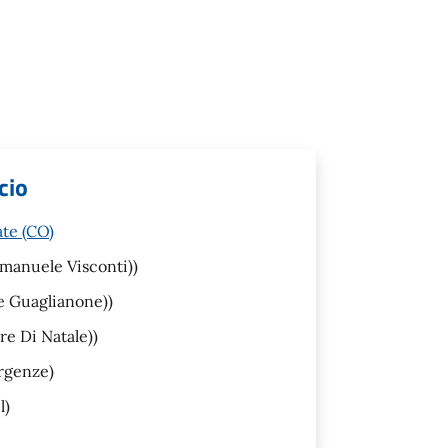
cio
ate (CO)
manuele Visconti))
e Guaglianone))
re Di Natale))
rgenze)
l)