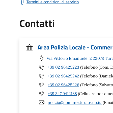
Termini e condizioni di servizio
Contatti
Area Polizia Locale - Commer
Via Vittorio Emanuele, 2 22078 Tur
+39 02 96425223
(Telefono (Com. E
+39 02 96425242
(Telefono (Daniel
+39 02 96425226
(Telefono (Salvato
+39 347 9412188
(Cellulare per eme
polizia@comune.turate.co.it
(Emai