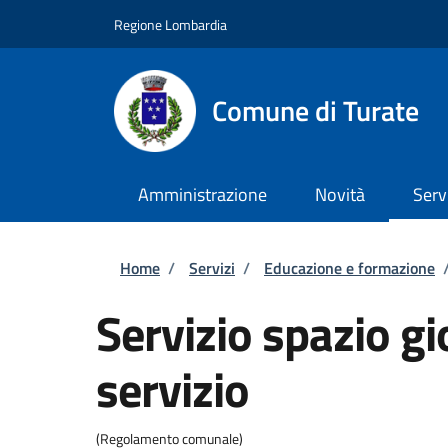
Salta al contenuto principale
Skip to footer content
Regione Lombardia
Comune di Turate
Amministrazione
Novità
Serv
Briciole di pane
Home
/
Servizi
/
Educazione e formazione
Servizio spazio gi
servizio
(Regolamento comunale)