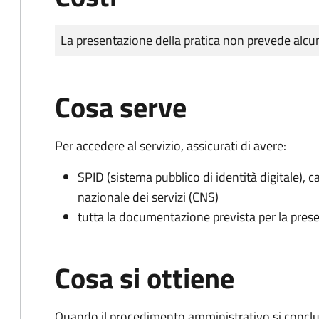
Tipo di pagamento
Importo
La presentazione della pratica non prevede al
Cosa serve
Per accedere al servizio, assicurati di avere:
SPID (sistema pubblico di identità digitale), ca
nazionale dei servizi (CNS)
tutta la documentazione prevista per la prese
Cosa si ottiene
Quando il procedimento amministrativo si conclud