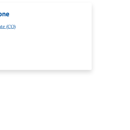
ione
ate (CO)