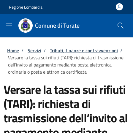
Salta al contenuto principale
Skip to footer content
Regione Lombardia
Comune di Turate
Briciole di pane
Home
/
Servizi
/
Tributi, finanze e contravvenzioni
/
Versare la tassa sui rifiuti (TARI): richiesta di trasmissione
dell’invito al pagamento mediante posta elettronica
ordinaria o posta elettronica certificata
Versare la tassa sui rifiuti
(TARI): richiesta di
trasmissione dell’invito al
pagamento mediante